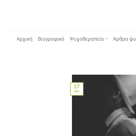
Μετάβαση
στο
περιεχόμενο
Αρχική
Βιογραφικό
Ψυχοθεραπεία
Άρθρα ψυ
17
Ιαν