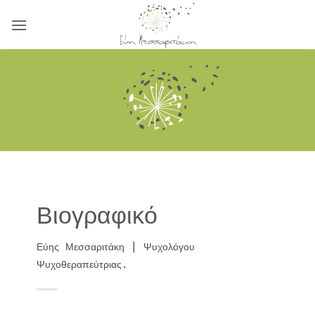
Μετάβαση
στο
περιεχόμενο
Βιογραφικό
Εύης Μεσσαριτάκη | Ψυχολόγου
Ψυχοθεραπεύτριας.