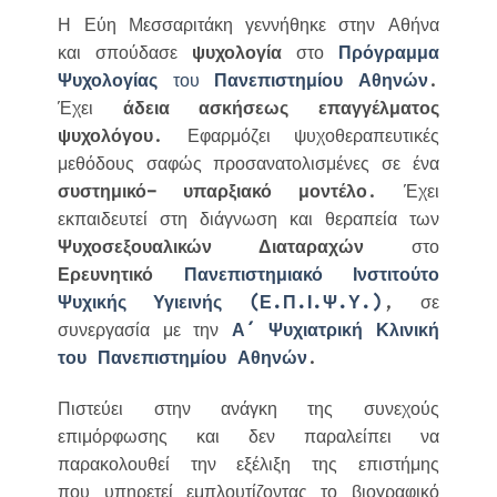
Η Εύη Μεσσαριτάκη γεννήθηκε στην Αθήνα
και σπούδασε
ψυχολογία
στο
Πρόγραμμα
Ψυχολογίας
του
Πανεπιστημίου Αθηνών
.
Έχει
άδεια ασκήσεως επαγγέλματος
ψυχολόγου
. Εφαρμόζει ψυχοθεραπευτικές
μεθόδους σαφώς προσανατολισμένες σε ένα
συστημικό- υπαρξιακό μοντέλο
. Έχει
εκπαιδευτεί στη διάγνωση και θεραπεία των
Ψυχοσεξουαλικών Διαταραχών
στο
Ερευνητικό
Πανεπιστημιακό Ινστιτούτο
Ψυχικής Υγιεινής (Ε.Π.Ι.Ψ.Υ.)
, σε
συνεργασία με την
Α´ Ψυχιατρική Κλινική
του Πανεπιστημίου Αθηνών
.
Πιστεύει στην ανάγκη της συνεχούς
επιμόρφωσης και δεν παραλείπει να
παρακολουθεί την εξέλιξη της επιστήμης
που υπηρετεί εμπλουτίζοντας το βιογραφικό