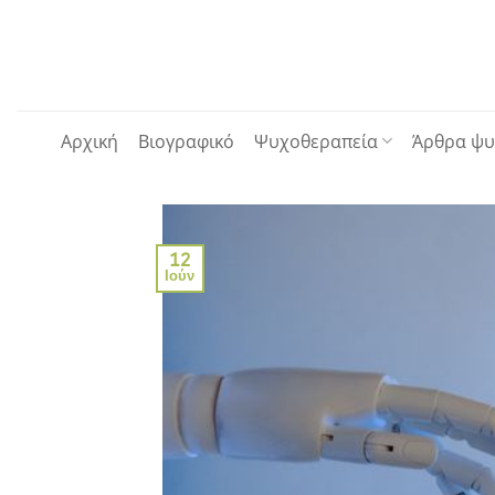
Μετάβαση
στο
περιεχόμενο
Αρχική
Βιογραφικό
Ψυχοθεραπεία
Άρθρα ψυ
12
Ιούν