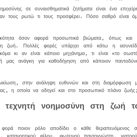
οημοσύνης σε συναισθηματικά ζητήματα είναι ένα επιχείρ
ταν τους ρωτώ τι τους προσφέρει. Πόσο σαθρό είναι ό
ενικότητα όσον αφορά προσωπικά βιώματα, όπως και 
 στη ζωή. Πολλές φορές υπάρχει από κάτω η ασυνείδ
κόμα κι αν είναι κάποιο μηχάνημα, τι είναι «το σωστ
κή μας ανάγκη για καθοδήγηση από κάποιον παντοδύν
ικίωση, στην ανάληψη ευθυνών και στη διαμόρφωση μ
 μας, η οποία να οδηγεί και στο προσωπικό πλάνο ζωή
η τεχνητή νοημοσύνη στη ζωή τ
ε φορά ποιον ρόλο αποδίδει ο κάθε θεραπευόμενος σ
ύ, κατανοητικού φίλου, φωτεινού παντογνώστη, γιατρο