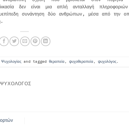
αδικασία δεν είναι μια απλή ανταλλαγή πληροφοριώ
λυεπίπεδη συνάντηση δύο ανθρώπων, μέσα από την οπ
ή.
 Ψυχολογίας
and tagged
θεραπεία
,
ψυχοθεραπεία
,
ψυχολόγος
.
- ΨΥΧΟΛΌΓΟΣ
ιορτών