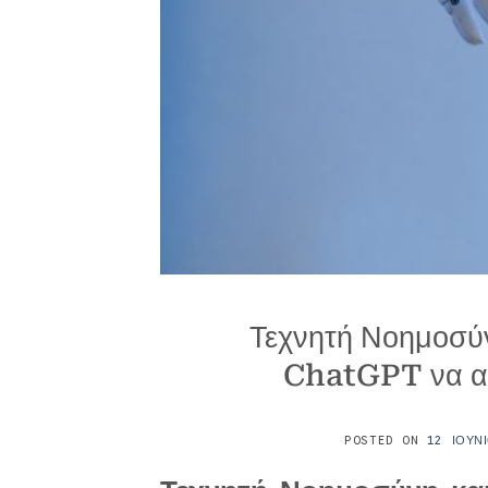
Τεχνητή Νοημοσύν
ChatGPT να αν
POSTED ON
12 ΙΟΥΝ