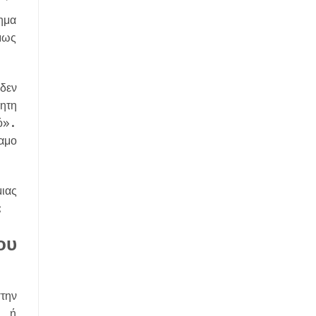
ημα
μως
δεν
ητη
ό».
αμο
ιας
ς;
ου
την
ύ ή