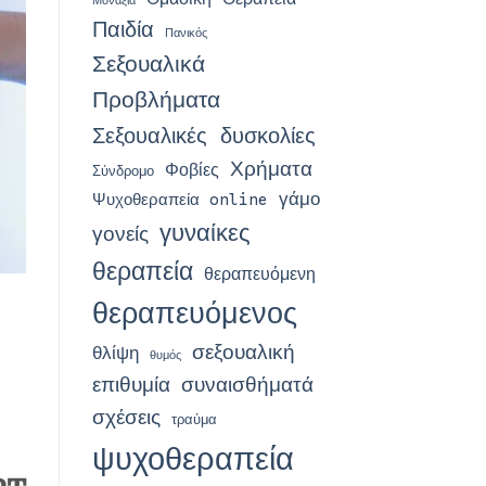
Μοναξιά
Παιδία
Πανικός
Σεξουαλικά
Προβλήματα
Σεξουαλικές δυσκολίες
Χρήματα
Φοβίες
Σύνδρομο
γάμο
Ψυχοθεραπεία online
γυναίκες
γονείς
θεραπεία
θεραπευόμενη
θεραπευόμενος
σεξουαλική
θλίψη
θυμός
επιθυμία
συναισθήματά
σχέσεις
τραύμα
ψυχοθεραπεία