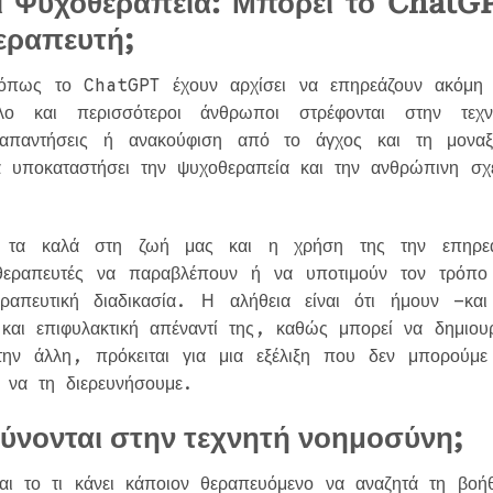
ι Ψυχοθεραπεία: Μπορεί το ChatG
θεραπευτή;
 όπως το ChatGPT έχουν αρχίσει να επηρεάζουν ακόμη 
ο και περισσότεροι άνθρωποι στρέφονται στην τεχν
απαντήσεις ή ανακούφιση από το άγχος και τη μοναξ
 υποκαταστήσει την ψυχοθεραπεία και την ανθρώπινη σχ
α τα καλά στη ζωή μας και η χρήση της την επηρεά
θεραπευτές να παραβλέπουν ή να υποτιμούν τον τρόπο
ραπευτική διαδικασία. Η αλήθεια είναι ότι ήμουν –και
και επιφυλακτική απέναντί της, καθώς μπορεί να δημιουρ
ην άλλη, πρόκειται για μια εξέλιξη που δεν μπορούμε
α να τη διερευνήσουμε.
θύνονται στην τεχνητή νοημοσύνη;
αι το τι κάνει κάποιον θεραπευόμενο να αναζητά τη βοήθ