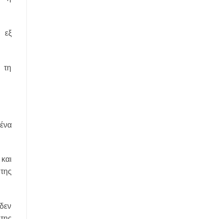
 εξ
 τη
ένα
.
και
της
δεν
της