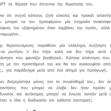
GPT σε θέματα που άπτονται της θεραπείας του.
αι ότι συχνά κάποιος ζητά εύκολες και προκάτ απαντήσ
υ μπορεί να του προσφέρουν μία στιγμιαία ανακούφι
ύφιση του εξαρτημένου όταν λαμβάνει την ουσία, αλλά
δυναμωμένο.
ης θεραπευόμενος παραθέσει μία ολόκληρη συζήτηση 
α να ρωτήσει τι δεν πήγε καλά και δεν πήρε αυτό 
πάντηση που φαντάζει βοηθητική. Κάποια απάντηση που
ηση με τον προϊστάμενό του και θα τον ανακουφίσει από
ης, για παράδειγμα μετά από ένα αίτημα για προαγωγή.
ν διαχειρίστηκε μόνος του το συναίσθημά του, δεν έκ
παντήσεις που μπορεί να έλαβε δεν ήταν προϊόν μ
δυνατός και αυτόνομος μπορεί να ένιωσε λοιπόν μετά 
ταν η ίδια η διαδικασία τον καθιστά ανεπαρκή;