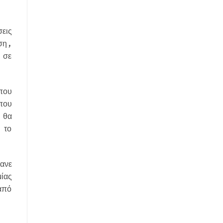
εις
ση,
 σε
που
που
 θα
 το
ανε
ίας
από