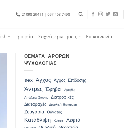
21098 29411 | 697 468 7498
ish
Γραφείο
Συχνές ερωτήσεις
Επικοινωνία
ΘΈΜΑΤΑ ΆΡΘΡΩΝ
ΨΥΧΟΛΟΓΊΑΣ
Άγχος
sex
Άγχος Επίδοσης
Άντρες
Έφηβοι
Αμοιβές
Διατροφικές
Απώλεια Στύσης
Διαταραχές
Διπολική διαταραχή
Ζευγάρια
Θάνατος
Κατάθλιψη
Λεφτά
Κρίσεις
Ομαδική Θεραπεία