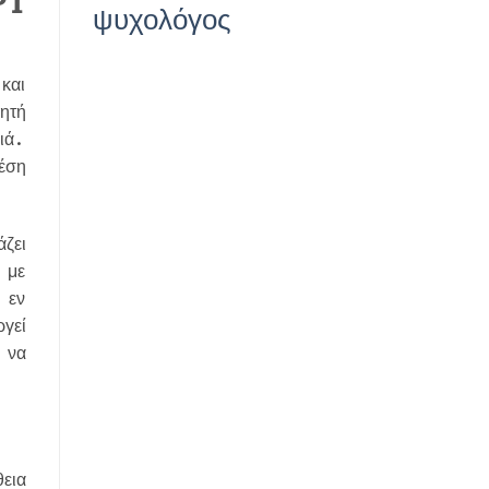
PT
ψυχολόγος
και
ητή
ιά.
έση
ζει
 με
 εν
γεί
 να
εια