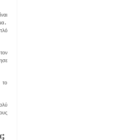
ναι
μα.
πλό
τον
ησε
 το
ολύ
ους
α;