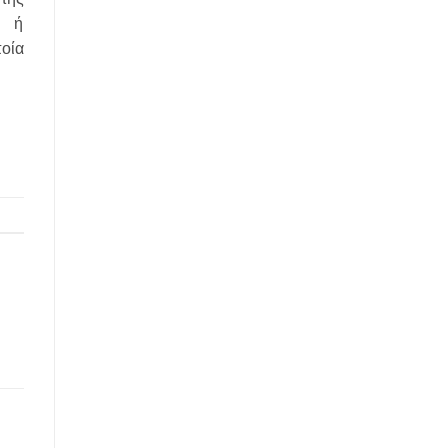
ν ή
οία